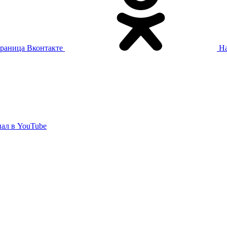
раница Вконтакте
На
ал в YouTube