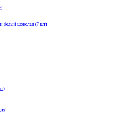
с)
и белый шоколад (7 шт)
шт)
дня!