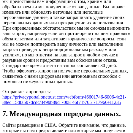
мы предоставим вам информацию о том, храним или
обрабатываем ли мы полученные от вас данные. Вы вправе
изменять или обновлять неточные или неполные
персональные данные, а также запрашивать удаление своих
персональных данных или прекращение их использования.
При определенных обстоятельствах мы не сможем выполнить
ваш запрос, например если он противоречит нашим правовым
обязательствам или затрагивает юридические вопросы, если
мы не можем подтвердить вашу личность или выполнение
запроса приведет к непропорциональным расходам или
усилиям, но мы ответим на ваш запрос в любом случае в
разумные сроки и предоставим вам обоснование отказа.
Стандартное время ответа на запрос составляет 30 дней.
Чтобы оформить запрос на получение персональных данных,
свяжитесь с нами цифровым или автономным способом с
помощью нижеуказанных данных.
Отправьте запрос здесь:
https://privacyportal.onetrust.com/webform/46601746-6006-4c21-
88ec-15dfa5b7dcdc/349bb89d-7008-46f7-b765-717966e11235
7. Международная передача данных.
Сайты размещены в США. Обратите внимание, что данные,
которые вы нам предоставляете или которые мы получаем в