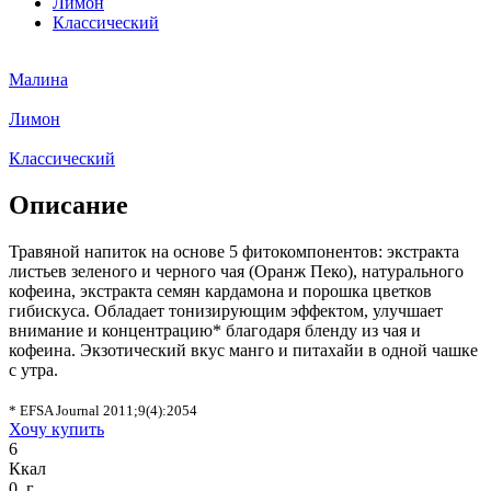
Лимон
Классический
Малина
Лимон
Классический
Описание
Травяной напиток на основе 5 фитокомпонентов: экстракта
листьев зеленого и черного чая (Оранж Пеко), натурального
кофеина, экстракта семян кардамона и порошка цветков
гибискуса. Обладает тонизирующим эффектом, улучшает
внимание и концентрацию* благодаря бленду из чая и
кофеина. Экзотический вкус манго и питахайи в одной чашке
с утра.
* EFSA Journal 2011;9(4):2054
Хочу купить
6
Ккал
0 г